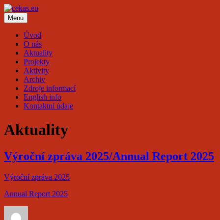
Přejít
k
Menu
cekas.eu
obsahu
webu
Úvod
O nás
Aktuality
Projekty
Aktivity
Archiv
Zdroje informací
English info
Kontaktní údaje
Aktuality
Výroční zpráva 2025/Annual Report 2025
Výroční zpráva 2025
Annual Report 2025
Autor:
Publikováno:
Formát:
Rubriky:
pro
text