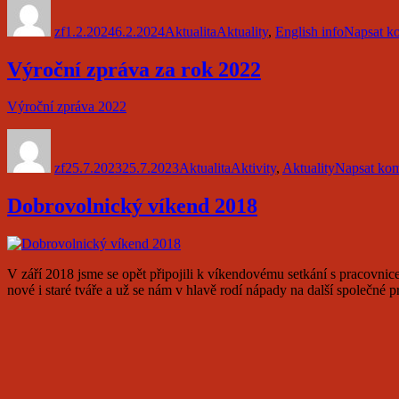
zf
1.2.2024
6.2.2024
Aktualita
Aktuality
,
English info
Napsat k
Výroční zpráva za rok 2022
Výroční zpráva 2022
Autor:
Publikováno:
Formát:
Rubriky:
zf
25.7.2023
25.7.2023
Aktualita
Aktivity
,
Aktuality
Napsat kom
Dobrovolnický víkend 2018
V září 2018 jsme se opět připojili k víkendovému setkání s pracovni
nové i staré tváře a už se nám v hlavě rodí nápady na další společné pr