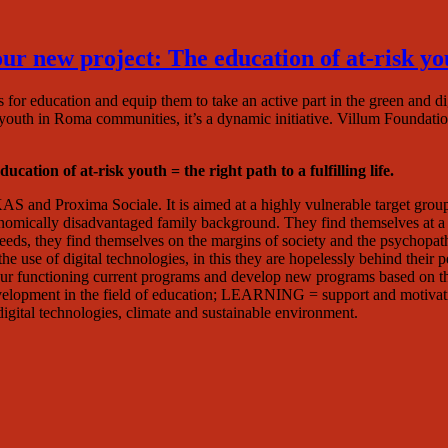
zvem
oční
 new project: The education of at-risk youth
áva
5/Annual
 for education and equip them to take an active part in the green and d
ort
 youth in Roma communities, it’s a dynamic initiative. Villum Foundati
5
tion of at-risk youth = the right path to a fulfilling life.
S and Proxima Sociale. It is aimed at a highly vulnerable target grou
conomically disadvantaged family background. They find themselves at a c
heir needs, they find themselves on the margins of society and the psyc
the use of digital technologies, in this they are hopelessly behind their
e our functioning current programs and develop new programs based on t
evelopment in the field of education; LEARNING = support and motivati
tal technologies, climate and sustainable environment.
pro