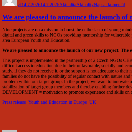
zf
14.7.2026
14.7.2026
Aktualita
Aktuality
Napsat komentář
s
ná
Výr
We are pleased to announce the launch of our
zpr
202
Nine projects are on a mission to boost the enthusiasm of young minds
Rep
digital and green skills to NGOs providing mentorship for vulnerable
202
area European Youth and Education.
We are pleased to announce the launch of our new project: The educa
This project is implemented in the partnership of 2 Czech NGOs CEKA
difficult access to education due to their unfavorable, socially and e
study, if they do not receive it, or the support is not adequate to t
families do not have the possibility of regular contact with nature and 
problem within our target group. In the project, we want to innovat
stabilization of target group members and thereby enabling further d
DEVELOPMENT = motivation to promote experience and skills on digi
Press release_Youth and Education in Europe_UK
Autor:
Publikováno:
Formát:
Rubriky: