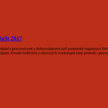
a
fulfilling
life.
em
volnický
HoSt 2017
d
setkání s pracovnicemi a dobrovolnicemi naší partnerské organizace Ho
rogram. Kromě tvořivých a zábavných workshopů jsme probrali i pracovn
em
nd
vnicemi